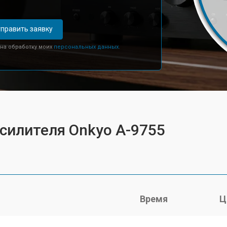
править заявку
 на обработку моих
персональных данных.
усилителя Onkyo A-9755
Время
Ц