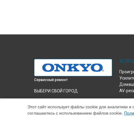
УСТРО
Проигр
Усилит
Сервисный ремонт
Домашн
AV-рес
ВЫБЕРИ СВОЙ ГОРОД
Ремонт пульта усилителя A-9755 Onkyo в
Краснодаре
Этот сайт использует файлы cookie для аналитики и 
соглашаетесь с использованием файлов cookie.
Поли
Ремонт пульта усилителя A-9755 Onkyo в
Ростове-на-Дону
Ремонт пульта усилителя A-9755 Onkyo в
Нижнем Новгороде