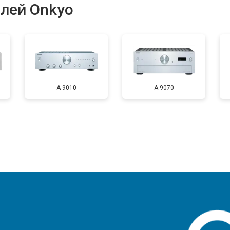
лей Onkyo
A-9010
A-9070
?