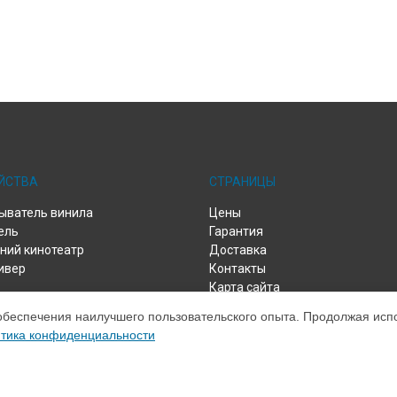
ЙСТВА
СТРАНИЦЫ
ыватель винила
Цены
ель
Гарантия
ий кинотеатр
Доставка
ивер
Контакты
Карта сайта
обеспечения наилучшего пользовательского опыта. Продолжая испол
тика конфиденциальности