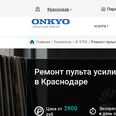
Пере
Краснодар
▼
УСЛУГИ
Сервисный ремонт
Главная
/
Усилитель
/
A-9755
/
Ремонт пульт
Ремонт пульта усили
в Краснодаре
2900
Экспрес
Цена от
в день 
руб