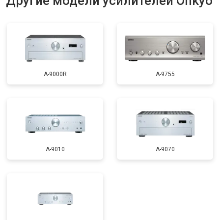
Другие модели усилителей Onkyo
A-9000R
A-9755
A-9010
A-9070