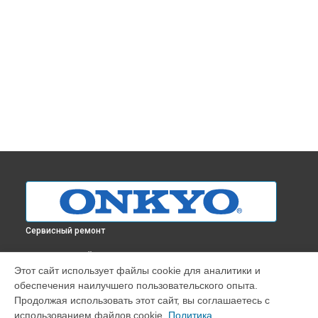
Сервисный ремонт
ВЫБЕРИ СВОЙ ГОРОД
Этот сайт использует файлы cookie для аналитики и
Чистка от пыли усилителя A-9130 Onkyo в
Краснодаре
обеспечения наилучшего пользовательского опыта.
Чистка от пыли усилителя A-9130 Onkyo в
Ростове-на-Дону
Продолжая использовать этот сайт, вы соглашаетесь с
Чистка от пыли усилителя A-9130 Onkyo в
Нижнем
использованием файлов cookie.
Политика