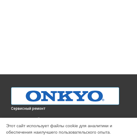
Сервисный ремонт
ВЫБЕРИ СВОЙ ГОРОД
Этот сайт использует файлы cookie для аналитики и
Замена транзисторов усилителя A-9000R Onkyo в
обеспечения наилучшего пользовательского опыта.
Краснодаре