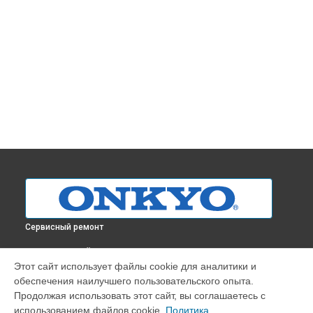
Сервисный ремонт
ВЫБЕРИ СВОЙ ГОРОД
Этот сайт использует файлы cookie для аналитики и
Чистка от пыли усилителя A-9000R Onkyo в
Ростове-на-
обеспечения наилучшего пользовательского опыта.
Дону
Продолжая использовать этот сайт, вы соглашаетесь с
Чистка от пыли усилителя A-9000R Onkyo в
Нижнем
использованием файлов cookie.
Политика