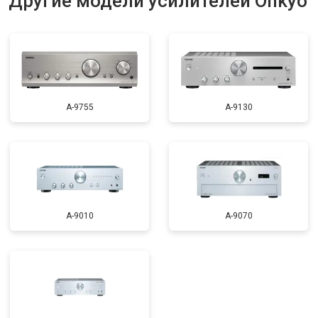
Другие модели усилителей Onkyo
A-9755
A-9130
A-9010
A-9070