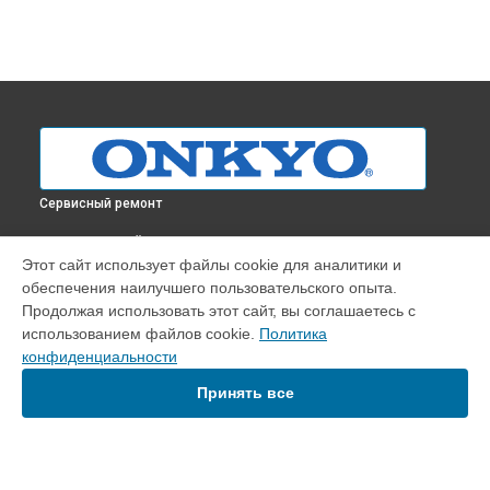
Сервисный ремонт
ВЫБЕРИ СВОЙ ГОРОД
Этот сайт использует файлы cookie для аналитики и
Диагностика проигрывателя винила CP-1050 Onkyo в
обеспечения наилучшего пользовательского опыта.
Краснодаре
Продолжая использовать этот сайт, вы соглашаетесь с
Диагностика проигрывателя винила CP-1050 Onkyo в
использованием файлов cookie.
Политика
Ростове-на-Дону
конфиденциальности
Диагностика проигрывателя винила CP-1050 Onkyo в
Нижнем Новгороде
Принять все
Диагностика проигрывателя винила CP-1050 Onkyo в
Новосибирске
Диагностика проигрывателя винила CP-1050 Onkyo в
Челябинске