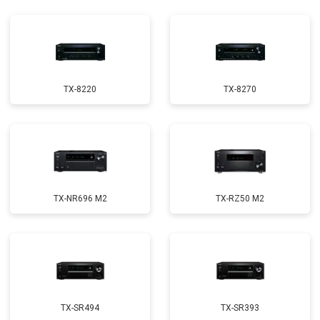
TX-8220
TX-8270
TX-NR696 M2
TX-RZ50 M2
TX-SR494
TX-SR393